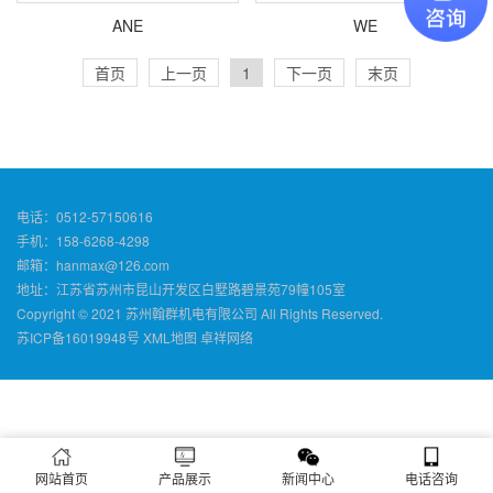
ANE
WE
首页
上一页
1
下一页
末页
电话：0512-57150616
手机：158-6268-4298
邮箱：hanmax@126.com
地址：江苏省苏州市昆山开发区白墅路碧景苑79幢105室
Copyright © 2021 苏州翰群机电有限公司 All Rights Reserved.
苏ICP备16019948号
XML地图
卓祥网络
网站首页
产品展示
新闻中心
电话咨询